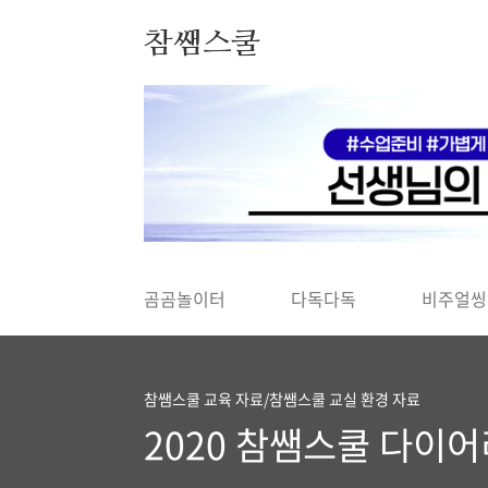
본문 바로가기
참쌤스쿨
◀
곰곰놀이터
다독다독
비주얼씽
참쌤스쿨 교육 자료/참쌤스쿨 교실 환경 자료
2020 참쌤스쿨 다이어