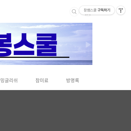
참쌤스쿨
구독하기
▶
차밍글리쉬
참미료
방명록
사바사바