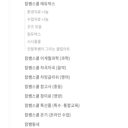
참쌤스쿨 에듀박스
환경자료 나눔
수업자료 나눔
굿즈 모음
림듀박스
시시콜콜
안말뚝쌤이 그리는 클립아트
참쌤스쿨 이게뭘과학 (과학)
참쌤스쿨 차곡차곡 (음악)
참쌤스쿨 차밍글리쉬 (영어)
참쌤스쿨 참고서 (중등)
참쌤스쿨 참미료 (영양)
참쌤스쿨 특산품 (특수·통합교육)
참쌤스쿨 온기 (온라인 수업)
참쌤동네