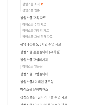
참쌤스쿨 소식
참쌤스쿨 웹툰
참쌤스쿨 교육 자료
참쌤스쿨 수업 자료
참쌤스쿨 자투리 자료
참쌤스쿨 교실 환경 자료
음악과생활 5, 6학년 수업 자료
참쌤스쿨 곰곰놀이터 (유치원)
참쌤스쿨 교실레시피
참쌤스쿨 알쓸신비
참쌤스쿨 그림놀이터
참쌤스쿨&미래엔 엔토링
참쌤스쿨 문장참견소
참쌤스쿨&아침나라 미술 수업 자료
참쌤스쿨&아침나라 음악 수업 자료