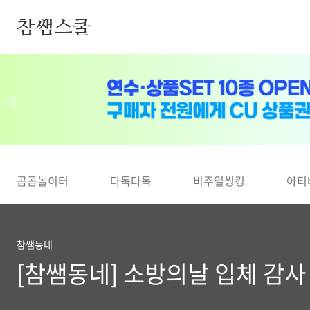
본문 바로가기
참쌤스쿨
◀
곰곰놀이터
다독다독
비주얼씽킹
아티
참쌤동네
[참쌤동네] 소방의날 입체 감사