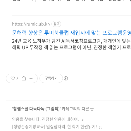
https://rumiclub.kr/
광고
문해력 향상은 루미북클럽 새입시에 맞는 프로그램운영
24년 교육 노하우가 담긴 AI독서코칭프로그램, 개개인에 맞는
해력 UP 무작정 책 읽는 프로그램이 아닌, 진정한 책읽기 프
미북클럽!
7
구독하기
'
참쌤스쿨 다독다독 (그림책)
' 카테고리의 다른 글
영웅을 찾습니다! 진정한 영웅에 대하여.
(1)
[생명존중예방교육] 밀짚잠자리, 한 학기 한권읽기!
(3)