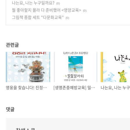
나는요, 나는 누구일까요?
(0)
뭘 좋아할지 몰라 다 준비했어 <영양교육>
(0)
그림책 종합 세트 "다문화교육"
(0)
관련글
영웅을 찾습니다! 진정한 영웅에 대하여.
[생명존중예방교육] 밀짚잠자리, 한 학기 한권읽기!
댓글