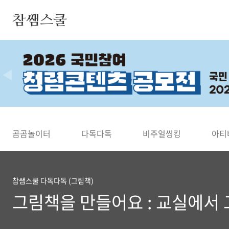
본문 바로가기
참쌤스쿨
◀
곰곰놀이터
다독다독
비주얼씽킹
아티
참쌤스쿨 다독다독 (그림책)
그림책을 만들어요 : 교실에서