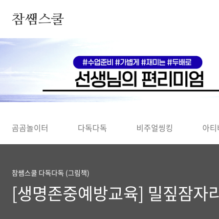
본문 바로가기
참쌤스쿨
◀
곰곰놀이터
다독다독
비주얼씽킹
아티
참쌤스쿨 다독다독 (그림책)
[생명존중예방교육] 밀짚잠자리,