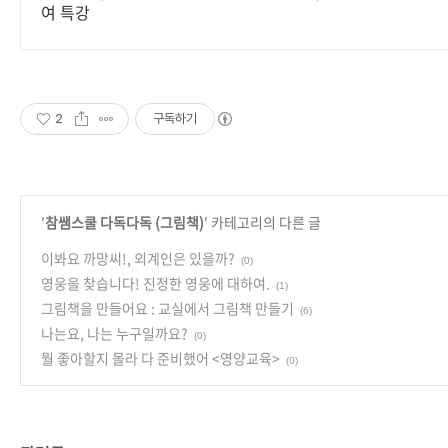
여 특강
2
구독하기
'
참쌤스쿨 다독다독 (그림책)
' 카테고리의 다른 글
이봐요 까망씨!, 외계인은 있을까?
(0)
영웅을 찾습니다! 진정한 영웅에 대하여.
(1)
그림책을 만들어요 : 교실에서 그림책 만들기
(6)
나는요, 나는 누구일까요?
(0)
뭘 좋아할지 몰라 다 준비했어 <영양교육>
(0)