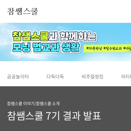
본문 바로가기
참쌤스쿨
◀
곰곰놀이터
다독다독
비주얼씽킹
아티
참쌤스쿨 이야기/참쌤스쿨 소개
참쌤스쿨 7기 결과 발표