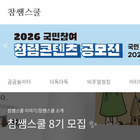
본문 바로가기
참쌤스쿨
◀
곰곰놀이터
다독다독
비주얼씽킹
아티
참쌤스쿨 이야기/참쌤스쿨 소개
참쌤스쿨 8기 모집 ✨