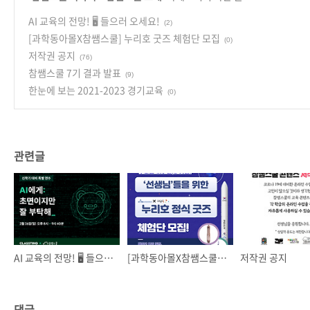
AI 교육의 전망! 🖥️ 들으러 오세요!
(2)
[과학동아몰X참쌤스쿨] 누리호 굿즈 체험단 모집
(0)
저작권 공지
(76)
참쌤스쿨 7기 결과 발표
(9)
한눈에 보는 2021-2023 경기교육
(0)
관련글
AI 교육의 전망! 🖥️ 들으러 오세요!
[과학동아몰X참쌤스쿨] 누리호 굿즈 체험단 모집
저작권 공지
댓글