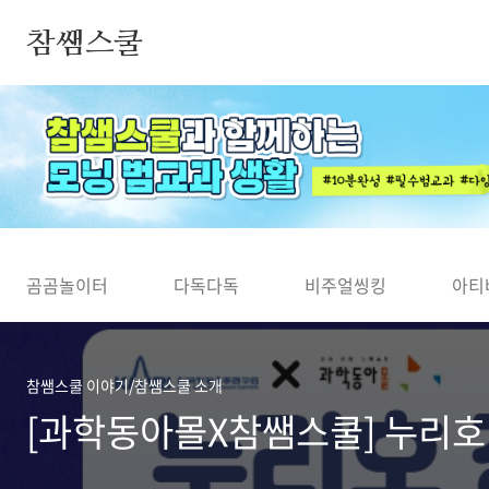
본문 바로가기
참쌤스쿨
◀
곰곰놀이터
다독다독
비주얼씽킹
아티
참쌤스쿨 이야기/참쌤스쿨 소개
[과학동아몰X참쌤스쿨] 누리호