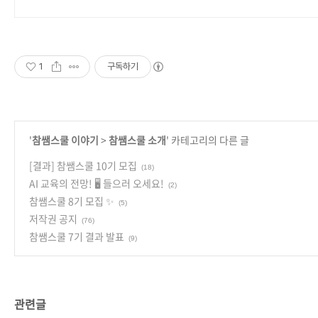
상품 업로드
1
구독하기
'
참쌤스쿨 이야기
>
참쌤스쿨 소개
' 카테고리의 다른 글
[결과] 참쌤스쿨 10기 모집
(18)
AI 교육의 전망! 🖥️ 들으러 오세요!
(2)
참쌤스쿨 8기 모집 ✨
(5)
저작권 공지
(76)
참쌤스쿨 7기 결과 발표
(9)
관련글