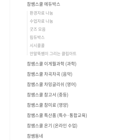
참쌤스쿨 에듀박스
환경자료 나눔
수업자료 나눔
굿즈 모음
림듀박스
시시콜콜
안말뚝쌤이 그리는 클립아트
참쌤스쿨 이게뭘과학 (과학)
참쌤스쿨 차곡차곡 (음악)
참쌤스쿨 차밍글리쉬 (영어)
참쌤스쿨 참고서 (중등)
참쌤스쿨 참미료 (영양)
참쌤스쿨 특산품 (특수·통합교육)
참쌤스쿨 온기 (온라인 수업)
참쌤동네