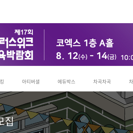
킹
아티버셜
에듀박스
차곡차곡
 모집