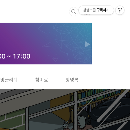
참쌤스쿨
구독하기
▶
차밍글리쉬
참미료
방명록
사바사바