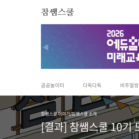
본문 바로가기
참쌤스쿨
◀
곰곰놀이터
다독다독
비주얼씽
참쌤스쿨 이야기/참쌤스쿨 소개
[결과] 참쌤스쿨 10기