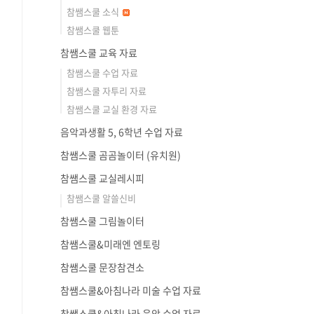
참쌤스쿨 소식
참쌤스쿨 웹툰
참쌤스쿨 교육 자료
참쌤스쿨 수업 자료
참쌤스쿨 자투리 자료
참쌤스쿨 교실 환경 자료
음악과생활 5, 6학년 수업 자료
참쌤스쿨 곰곰놀이터 (유치원)
참쌤스쿨 교실레시피
참쌤스쿨 알쓸신비
참쌤스쿨 그림놀이터
참쌤스쿨&미래엔 엔토링
참쌤스쿨 문장참견소
참쌤스쿨&아침나라 미술 수업 자료
참쌤스쿨&아침나라 음악 수업 자료