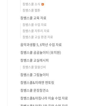
참쌤스쿨 소식
참쌤스쿨 웹툰
참쌤스쿨 교육 자료
참쌤스쿨 수업 자료
참쌤스쿨 자투리 자료
참쌤스쿨 교실 환경 자료
음악과생활 5, 6학년 수업 자료
참쌤스쿨 곰곰놀이터 (유치원)
참쌤스쿨 교실레시피
참쌤스쿨 알쓸신비
참쌤스쿨 그림놀이터
참쌤스쿨&미래엔 엔토링
참쌤스쿨 문장참견소
참쌤스쿨&아침나라 미술 수업 자료
참쌤스쿨&아침나라 음악 수업 자료