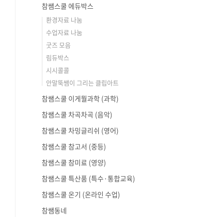
참쌤스쿨 에듀박스
환경자료 나눔
수업자료 나눔
굿즈 모음
림듀박스
시시콜콜
안말뚝쌤이 그리는 클립아트
참쌤스쿨 이게뭘과학 (과학)
참쌤스쿨 차곡차곡 (음악)
참쌤스쿨 차밍글리쉬 (영어)
참쌤스쿨 참고서 (중등)
참쌤스쿨 참미료 (영양)
참쌤스쿨 특산품 (특수·통합교육)
참쌤스쿨 온기 (온라인 수업)
참쌤동네