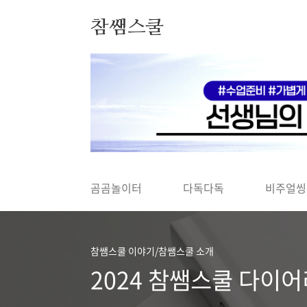
본문 바로가기
참쌤스쿨
◀
곰곰놀이터
다독다독
비주얼씽
참쌤스쿨 이야기/참쌤스쿨 소개
2024 참쌤스쿨 다이어리