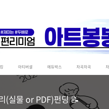
킹
아티버셜
에듀박스
차곡차곡
(실물 or PDF)펀딩 📝