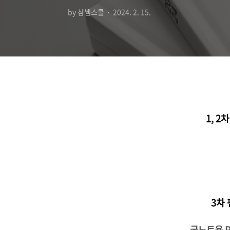
by 참쌤스쿨
2024. 2. 15.
1, 
3차
굿노트용 P