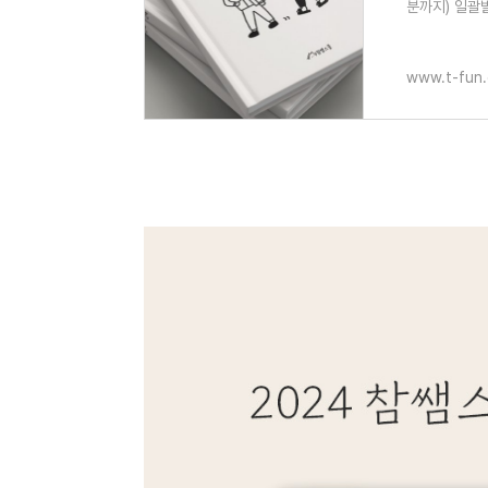
분까지) 일괄발송
www.t-fun.