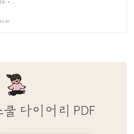
. ※ ...
co.kr