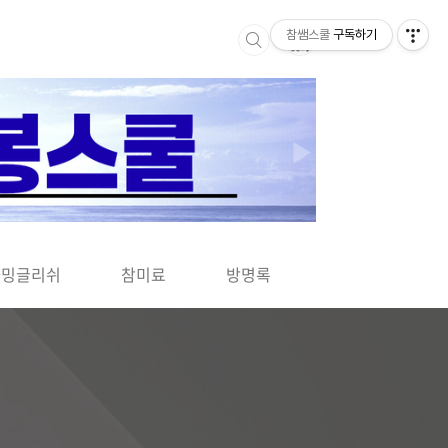
참쌤스쿨
구독하기
▶
차밍글리쉬
참미료
방명록
사바사바