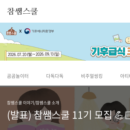
본문 바로가기
참쌤스쿨
◀
곰곰놀이터
다독다독
비주얼씽킹
아티
참쌤스쿨 이야기/참쌤스쿨 소개
(발표) 참쌤스쿨 11기 모집 💪