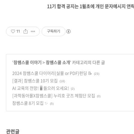
11기 합격 공지는 1윌초에 개인 문자메시지 연
11
구독하기
'
참쌤스쿨 이야기
>
참쌤스쿨 소개
' 카테고리의 다른 글
2024 참쌤스쿨 다이어리(실물 or PDF)펀딩 📝
(23)
[결과] 참쌤스쿨 10기 모집
(18)
AI 교육의 전망! 🖥️ 들으러 오세요!
(2)
[과학동아몰X참쌤스쿨] 누리호 굿즈 체험단 모집
(0)
참쌤스쿨 8기 모집 ✨
(5)
관련글