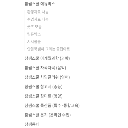
참쌤스쿨 에듀박스
환경자료 나눔
수업자료 나눔
굿즈 모음
림듀박스
시시콜콜
안말뚝쌤이 그리는 클립아트
참쌤스쿨 이게뭘과학 (과학)
참쌤스쿨 차곡차곡 (음악)
참쌤스쿨 차밍글리쉬 (영어)
참쌤스쿨 참고서 (중등)
참쌤스쿨 참미료 (영양)
참쌤스쿨 특산품 (특수·통합교육)
참쌤스쿨 온기 (온라인 수업)
참쌤동네