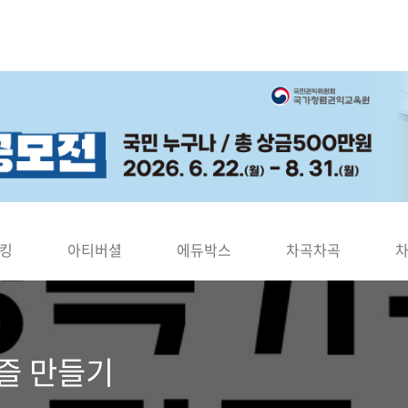
킹
아티버셜
에듀박스
차곡차곡
즐 만들기