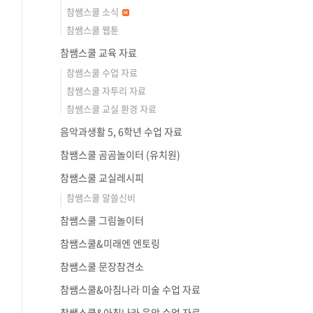
참쌤스쿨 소식
참쌤스쿨 웹툰
참쌤스쿨 교육 자료
참쌤스쿨 수업 자료
참쌤스쿨 자투리 자료
참쌤스쿨 교실 환경 자료
음악과생활 5, 6학년 수업 자료
참쌤스쿨 곰곰놀이터 (유치원)
참쌤스쿨 교실레시피
참쌤스쿨 알쓸신비
참쌤스쿨 그림놀이터
참쌤스쿨&미래엔 엔토링
참쌤스쿨 문장참견소
참쌤스쿨&아침나라 미술 수업 자료
참쌤스쿨&아침나라 음악 수업 자료