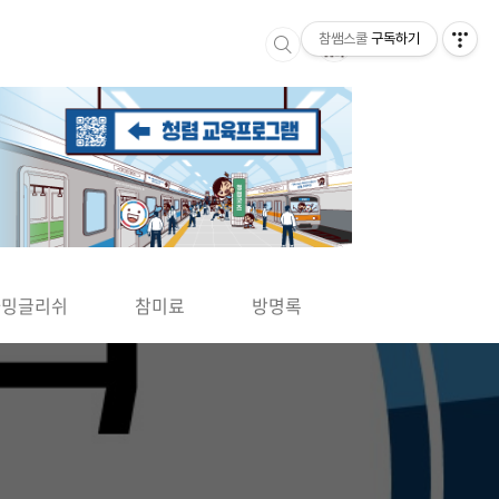
참쌤스쿨
구독하기
▶
차밍글리쉬
참미료
방명록
사바사바