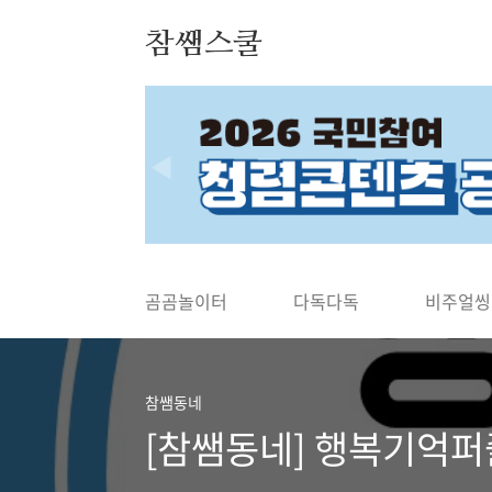
본문 바로가기
참쌤스쿨
◀
곰곰놀이터
다독다독
비주얼씽
참쌤동네
[참쌤동네] 행복기억퍼