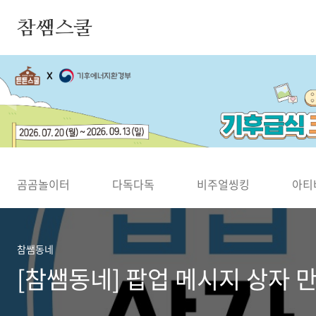
본문 바로가기
참쌤스쿨
◀
곰곰놀이터
다독다독
비주얼씽킹
아티
참쌤동네
[참쌤동네] 팝업 메시지 상자 