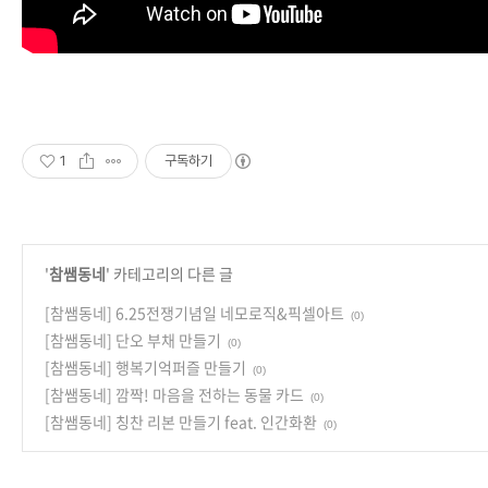
1
구독하기
'
참쌤동네
' 카테고리의 다른 글
[참쌤동네] 6.25전쟁기념일 네모로직&픽셀아트
(0)
[참쌤동네] 단오 부채 만들기
(0)
[참쌤동네] 행복기억퍼즐 만들기
(0)
[참쌤동네] 깜짝! 마음을 전하는 동물 카드
(0)
[참쌤동네] 칭찬 리본 만들기 feat. 인간화환
(0)