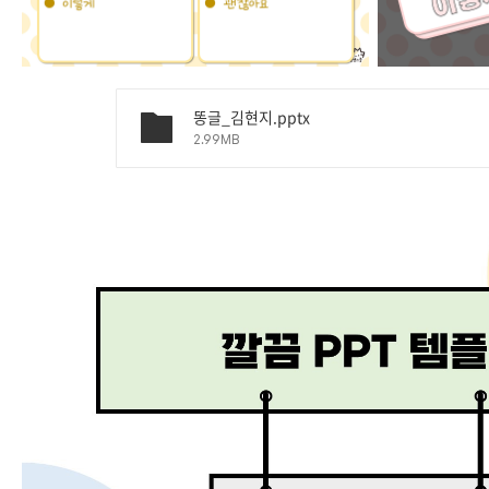
똥글_김현지.pptx
2.99MB