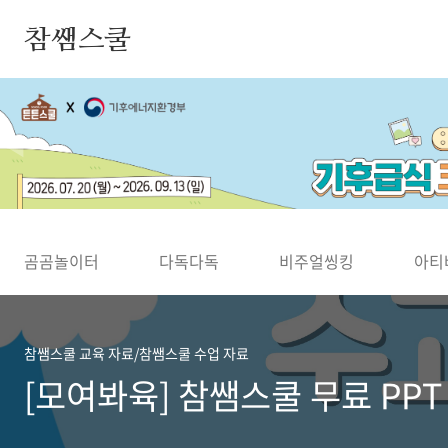
본문 바로가기
참쌤스쿨
◀
곰곰놀이터
다독다독
비주얼씽킹
아티
참쌤스쿨 교육 자료/참쌤스쿨 수업 자료
[모여봐육] 참쌤스쿨 무료 PPT