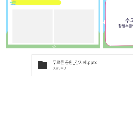
푸르른 공원_강지혜.pptx
0.83MB