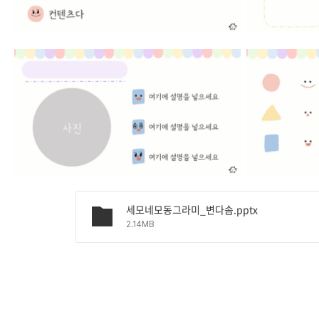
세모네모동그라미_변다솜.pptx
2.14MB