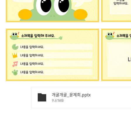
개굴개굴_윤제희.pptx
9.61MB