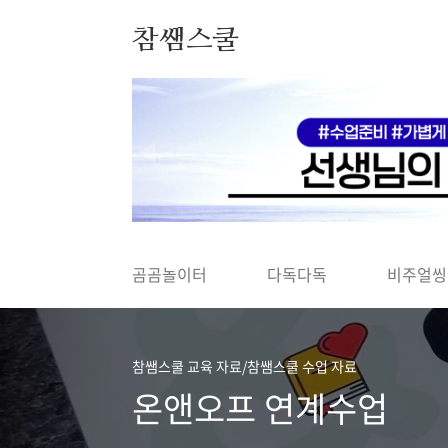
본문 바로가기
참쌤스쿨
◀
곰곰놀이터
다독다독
비주얼씽
참쌤스쿨 교육 자료/참쌤스쿨 수업 자료
온앤오프 연계수업