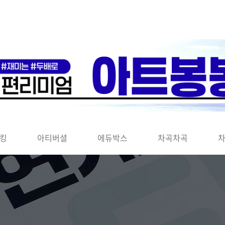
킹
아티버셜
에듀박스
차곡차곡