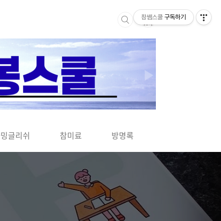
참쌤스쿨
구독하기
▶
차밍글리쉬
참미료
방명록
사바사바