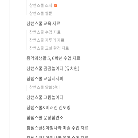
참쌤스쿨 소식
참쌤스쿨 웹툰
참쌤스쿨 교육 자료
참쌤스쿨 수업 자료
참쌤스쿨 자투리 자료
참쌤스쿨 교실 환경 자료
음악과생활 5, 6학년 수업 자료
참쌤스쿨 곰곰놀이터 (유치원)
참쌤스쿨 교실레시피
참쌤스쿨 알쓸신비
참쌤스쿨 그림놀이터
참쌤스쿨&미래엔 엔토링
참쌤스쿨 문장참견소
참쌤스쿨&아침나라 미술 수업 자료
참쌤스쿨&아침나라 음악 수업 자료