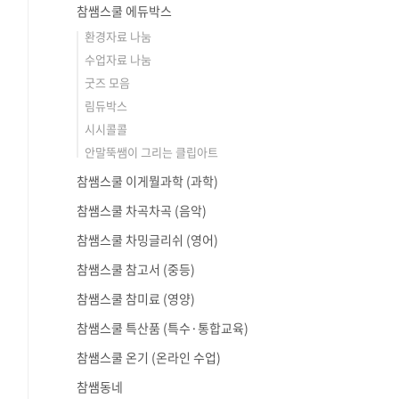
참쌤스쿨 에듀박스
환경자료 나눔
수업자료 나눔
굿즈 모음
림듀박스
시시콜콜
안말뚝쌤이 그리는 클립아트
참쌤스쿨 이게뭘과학 (과학)
참쌤스쿨 차곡차곡 (음악)
참쌤스쿨 차밍글리쉬 (영어)
참쌤스쿨 참고서 (중등)
참쌤스쿨 참미료 (영양)
참쌤스쿨 특산품 (특수·통합교육)
참쌤스쿨 온기 (온라인 수업)
참쌤동네