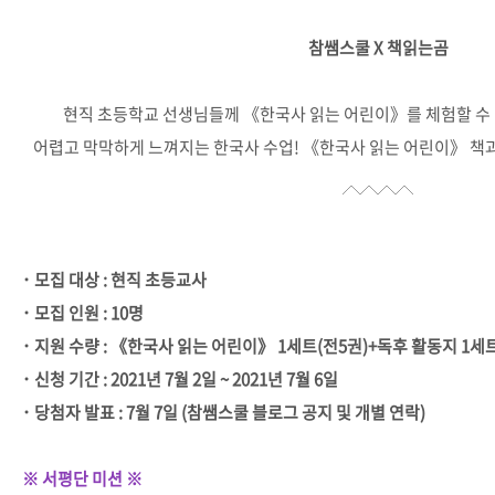
참쌤스쿨 X 책읽는곰
현직 초등학교 선생님들께
《
한국사 읽는 어린이
》
를 체험할 수
어렵고 막막하게 느껴지는 한국사 수업
!
《
한국사 읽는 어린이
》
책과
･
모집 대상
:
현직 초등교사
･
모집 인원
: 10
명
･
지원 수량
:
《
한국사 읽는 어린이
》
1
세트
(
전
5
권
)+
독후 활동지
1
세
･
신청 기간
: 2021
년
7
월
2
일
~ 2021
년
7
월
6
일
･
당첨자 발표
: 7
월
7
일
(
참쌤스쿨 블로그 공지 및 개별 연락
)
※ 서평단 미션 ※