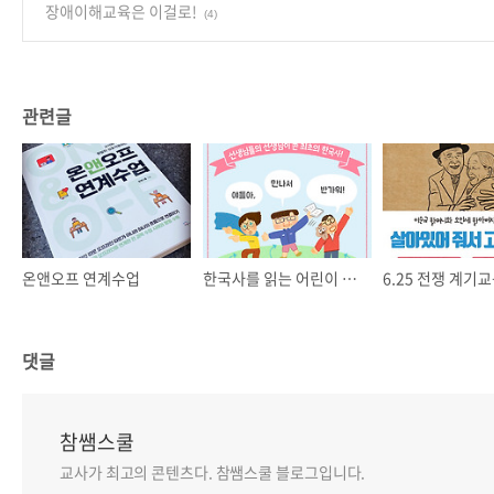
장애이해교육은 이걸로!
(4)
관련글
온앤오프 연계수업
한국사를 읽는 어린이 👦👧 [⭐당첨 결과 발표⭐]
댓글
참쌤스쿨
교사가 최고의 콘텐츠다. 참쌤스쿨 블로그입니다.