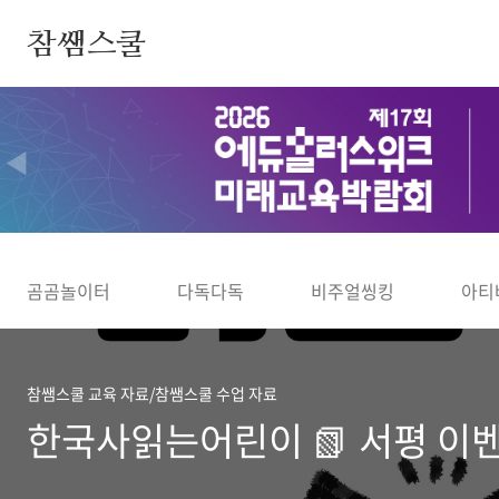
본문 바로가기
참쌤스쿨
◀
곰곰놀이터
다독다독
비주얼씽킹
아티
참쌤스쿨 교육 자료/참쌤스쿨 수업 자료
한국사읽는어린이 📗 서평 이