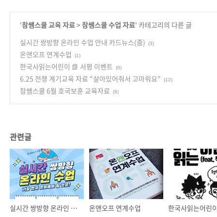
'
참쌤스쿨 교육 자료
>
참쌤스쿨 수업 자료
' 카테고리의 다른 글
실시간 쌍방향 온라인 수업 안내 카드뉴스(줌)
(3)
온앤오프 연계수업
(1)
한국사읽는어린이 📗 서평 이벤트
(0)
6.25 전쟁 계기교육 자료 "살아있어줘서 고마워요"
(12)
참쌤스쿨 6월 호국보훈 교육자료
(9)
관련글
실시간 쌍방향 온라인 수업 안내 카드뉴스(줌)
온앤오프 연계수업