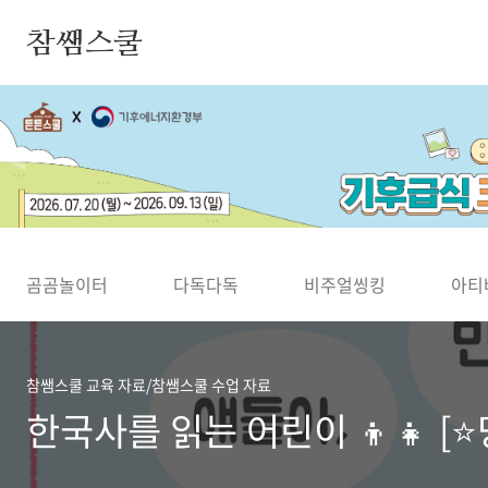
본문 바로가기
참쌤스쿨
◀
곰곰놀이터
다독다독
비주얼씽킹
아티
참쌤스쿨 교육 자료/참쌤스쿨 수업 자료
한국사를 읽는 어린이 👦👧 [