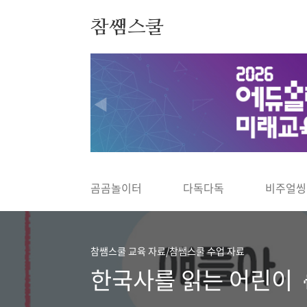
본문 바로가기
참쌤스쿨
◀
곰곰놀이터
다독다독
비주얼씽
참쌤스쿨 교육 자료/참쌤스쿨 수업 자료
한국사를 읽는 어린이 👦