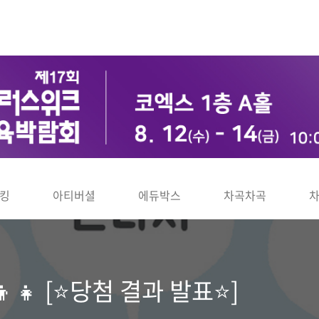
킹
아티버셜
에듀박스
차곡차곡
👧 [⭐당첨 결과 발표⭐]