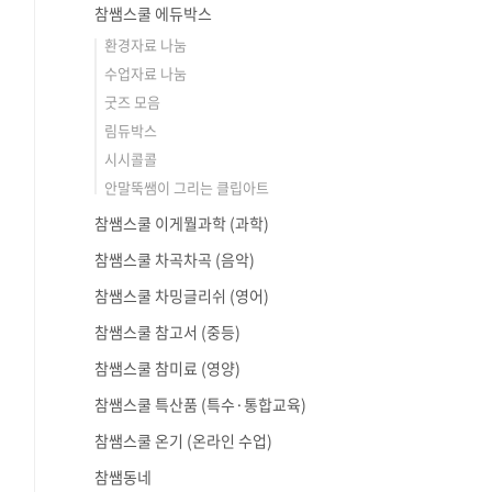
참쌤스쿨 에듀박스
환경자료 나눔
수업자료 나눔
굿즈 모음
림듀박스
시시콜콜
안말뚝쌤이 그리는 클립아트
참쌤스쿨 이게뭘과학 (과학)
참쌤스쿨 차곡차곡 (음악)
참쌤스쿨 차밍글리쉬 (영어)
참쌤스쿨 참고서 (중등)
참쌤스쿨 참미료 (영양)
참쌤스쿨 특산품 (특수·통합교육)
참쌤스쿨 온기 (온라인 수업)
참쌤동네