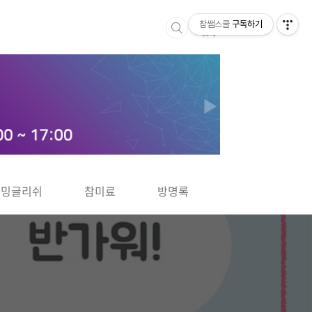
참쌤스쿨
구독하기
▶
차밍글리쉬
참미료
방명록
사바사바