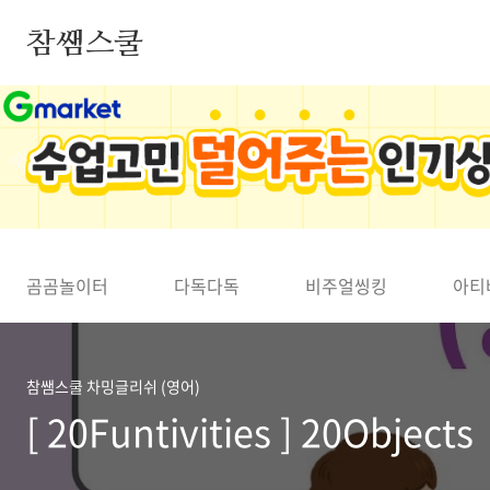
본문 바로가기
참쌤스쿨
◀
곰곰놀이터
다독다독
비주얼씽킹
아티
참쌤스쿨 차밍글리쉬 (영어)
[ 20Funtivities ] 20Objects