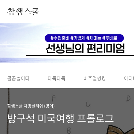
본문 바로가기
참쌤스쿨
◀
곰곰놀이터
다독다독
비주얼씽킹
아티
참쌤스쿨 차밍글리쉬 (영어)
방구석 미국여행 프롤로그