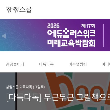
본문 바로가기
참쌤스쿨
◀
곰곰놀이터
다독다독
비주얼씽킹
아티
참쌤스쿨 다독다독 (그림책)
[다독다독] 두근두근 그림책으로