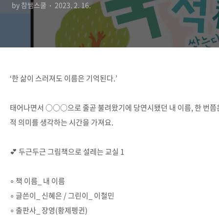
by 참쌤스쿨
2023. 2. 16.
‘한 삶이 스러져도 이름은 기억된다.’
태어나면서 ○○○으로 줄곧 불려왔기에 당연시됐던 내 이름, 한 번쯤
적 의미를 생각하는 시간을 가져요.
💕 두근두근 그림책으로 설레는 교실 1
∘ 책 이름_ 내 이름
∘ 글쓴이_ 신혜은 / 그린이_ 이철민
∘ 출판사_ 장영(황제펭귄)