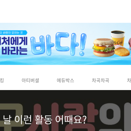
킹
아티버셜
에듀박스
차곡차곡
 날 이런 활동 어때요?