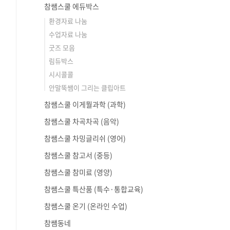
참쌤스쿨 에듀박스
환경자료 나눔
수업자료 나눔
굿즈 모음
림듀박스
시시콜콜
안말뚝쌤이 그리는 클립아트
참쌤스쿨 이게뭘과학 (과학)
참쌤스쿨 차곡차곡 (음악)
참쌤스쿨 차밍글리쉬 (영어)
참쌤스쿨 참고서 (중등)
참쌤스쿨 참미료 (영양)
참쌤스쿨 특산품 (특수·통합교육)
참쌤스쿨 온기 (온라인 수업)
참쌤동네