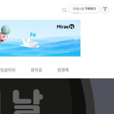
참쌤스쿨
구독하기
▶
차밍글리쉬
참미료
방명록
사바사바