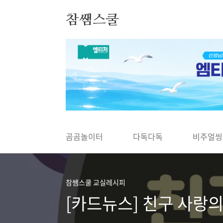
본문 바로가기
참쌤스쿨
◀
곰곰놀이터
다독다독
비주얼씽
참쌤스쿨 교실레시피
[카드뉴스] 친구 사랑의