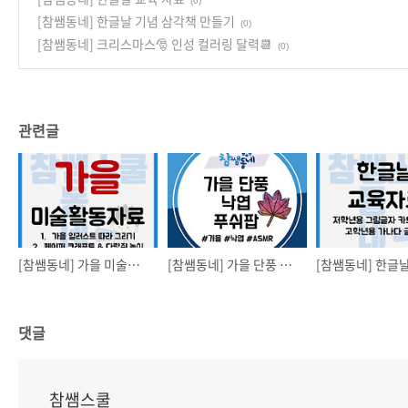
(0)
[참쌤동네] 한글날 기념 삼각책 만들기
(0)
[참쌤동네] 크리스마스🎅 인성 컬러링 달력📆
(0)
관련글
[참쌤동네] 가을 미술활동자료
[참쌤동네] 가을 단풍 낙엽 푸쉬팝 만들기🍁🍂
댓글
참쌤스쿨