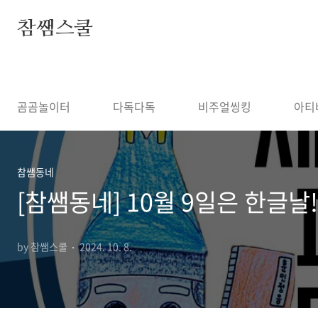
본문 바로가기
참쌤스쿨
◀
곰곰놀이터
다독다독
비주얼씽킹
아티
참쌤동네
[참쌤동네] 10월 9일은 한글
by 참쌤스쿨
2024. 10. 8.