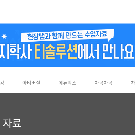
킹
아티버셜
에듀박스
차곡차곡
 자료