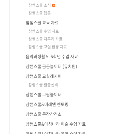
참쌤스쿨 소식
참쌤스쿨 웹툰
참쌤스쿨 교육 자료
참쌤스쿨 수업 자료
참쌤스쿨 자투리 자료
참쌤스쿨 교실 환경 자료
음악과생활 5, 6학년 수업 자료
참쌤스쿨 곰곰놀이터 (유치원)
참쌤스쿨 교실레시피
참쌤스쿨 알쓸신비
참쌤스쿨 그림놀이터
참쌤스쿨&미래엔 엔토링
참쌤스쿨 문장참견소
참쌤스쿨&아침나라 미술 수업 자료
참쌤스쿨&아침나라 음악 수업 자료