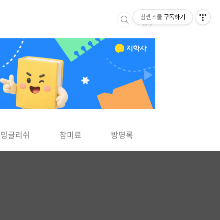
참쌤스쿨
구독하기
▶
차밍글리쉬
참미료
방명록
사바사바