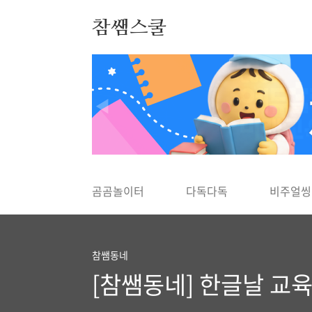
본문 바로가기
참쌤스쿨
◀
곰곰놀이터
다독다독
비주얼씽
참쌤동네
[참쌤동네] 한글날 교육