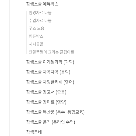
참쌤스쿨 에듀박스
환경자료 나눔
수업자료 나눔
굿즈 모음
림듀박스
시시콜콜
안말뚝쌤이 그리는 클립아트
참쌤스쿨 이게뭘과학 (과학)
참쌤스쿨 차곡차곡 (음악)
참쌤스쿨 차밍글리쉬 (영어)
참쌤스쿨 참고서 (중등)
참쌤스쿨 참미료 (영양)
참쌤스쿨 특산품 (특수·통합교육)
참쌤스쿨 온기 (온라인 수업)
참쌤동네