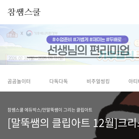
본문 바로가기
참쌤스쿨
◀
곰곰놀이터
다독다독
비주얼씽킹
아티
참쌤스쿨 에듀박스/안말뚝쌤이 그리는 클립아트
[말뚝쌤의 클립아트 12월]크리