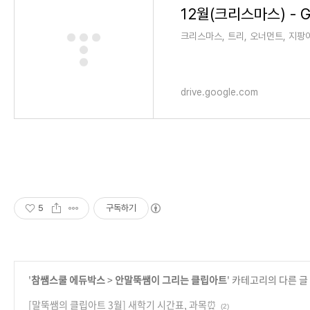
12월(크리스마스) - Go
크리스마스, 트리, 오너먼트, 지팡이, 
drive.google.com
5
구독하기
'
참쌤스쿨 에듀박스
>
안말뚝쌤이 그리는 클립아트
' 카테고리의 다른 글
[말뚝쌤의 클립아트 3월] 새학기 시간표, 과목⏰
(2)