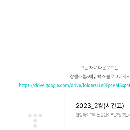
모든 자료 다운로드는
참쌤스쿨&에듀박스 블로그에서~
https://drive.google.com/drive/folders/1n0FgcKafS
2023_2월(시간표) - G
안말뚝이그리는클립아트_2월(2)_시