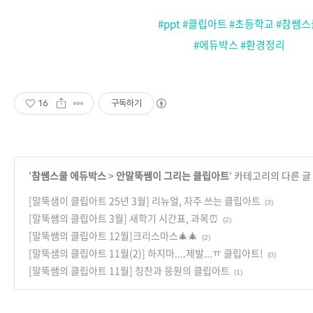
#ppt
#클립아트
#초등학교
#참쌤스
#에듀박스
#환경정리
16
구독하기
'
참쌤스쿨 에듀박스
>
안말뚝쌤이 그리는 클립아트
' 카테고리의 다른 글
[말뚝샘이 클립아트 25년 3월] 리뉴얼, 자주 쓰는 클립아트
(3)
[말뚝쌤의 클립아트 3월] 새학기 시간표, 과목⏰
(2)
[말뚝쌤의 클립아트 12월]크리스마스🎄🎄
(2)
[말뚝샘의 클립아트 11월(2)] 하지마....제발...ㅠ 클립아트!
(0)
[말뚝쌤의 클립아트 11월] 칭찬과 응원의 클립아트
(1)