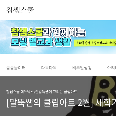
본문 바로가기
참쌤스쿨
◀
곰곰놀이터
다독다독
비주얼씽킹
아티
참쌤스쿨 에듀박스/안말뚝쌤이 그리는 클립아트
[말뚝쌤의 클립아트 2월] 새학