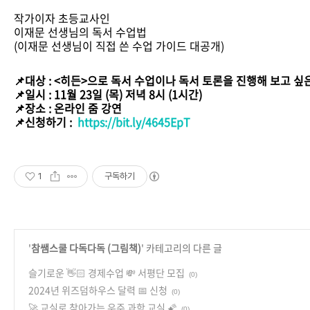
작가이자 초등교사인
이재문 선생님의 독서 수업법
(이재문 선생님이 직접 쓴 수업 가이드 대공개)
📌대상 : <히든>으로 독서 수업이나 독서 토론을 진행해 보고 싶
📌일시 : 11월 23일 (목) 저녁 8시 (1시간)
📌장소 : 온라인 줌 강연
📌신청하기 :
https://bit.ly/4645EpT
1
구독하기
'
참쌤스쿨 다독다독 (그림책)
' 카테고리의 다른 글
슬기로운 👋🏻 경제수업 💸 서평단 모집
(0)
2024년 위즈덤하우스 달력 📅 신청
(0)
🚀 교실로 찾아가는 우주 과학 교실 🌠
(0)