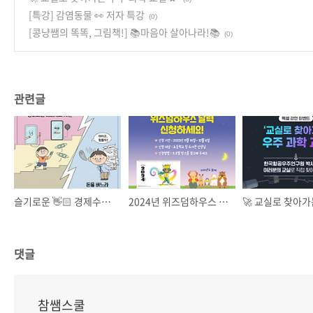
[특강] 감염동물 👀 저자 특강
(0)
[콩냥쌤의 똑똑, 그림책!] 📚마음아 살아나라!📚
(0)
관련글
슬기로운 👋🏻 경제수업 💸 서평단 모집
2024년 위즈덤하우스 달력 📅 신청
댓글
참쌤스쿨