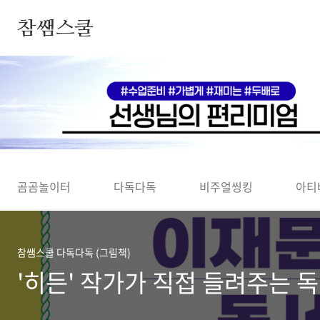
본문 바로가기
참쌤스쿨
◀
곰곰놀이터
다독다독
비주얼씽킹
아티
참쌤스쿨 다독다독 (그림책)
'히든' 작가가 직접 들려주는 독