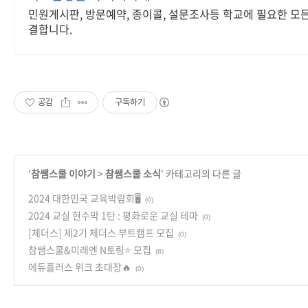
민원게시판, 방문예약, 종이콜, 설문조사등 학교에 필요한 모
결합니다.
공감
구독하기
'
참쌤스쿨 이야기
>
참쌤스쿨 소식
' 카테고리의 다른 글
2024 대한민국 교육박람회🖥️
(0)
2024 교실 현수막 1탄 : 평화로운 교실 테마
(0)
[체더스] 제2기 체더스 부트캠프 모집
(0)
참쌤스쿨&미래엔 N토링⭐️ 모집
(8)
에듀플러스 위크 초대장🔥
(0)