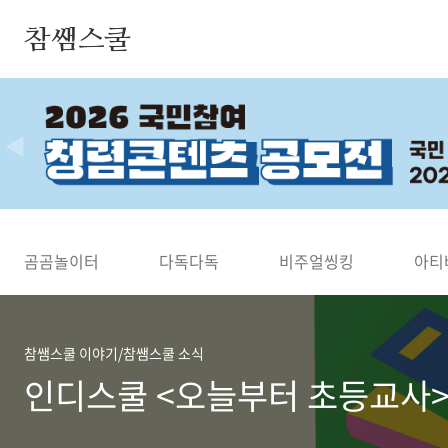
본문 바로가기
참쌤스쿨
◀
곰곰놀이터
다독다독
비주얼씽킹
아티
참쌤스쿨 이야기/참쌤스쿨 소식
인디스쿨 <오늘부터 초등교사>