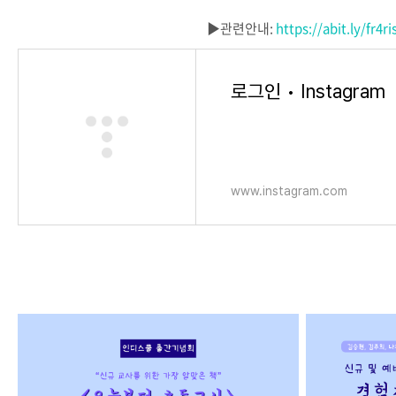
▶️관련안내:
https://abit.ly/fr4ri
로그인 • Instagram
www.instagram.com