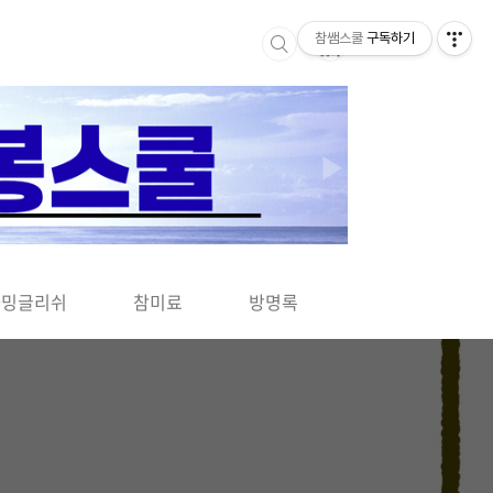
참쌤스쿨
구독하기
▶
차밍글리쉬
참미료
방명록
사바사바