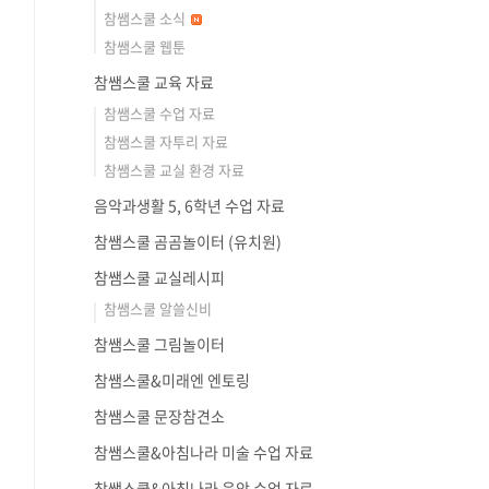
참쌤스쿨 소식
참쌤스쿨 웹툰
참쌤스쿨 교육 자료
참쌤스쿨 수업 자료
참쌤스쿨 자투리 자료
참쌤스쿨 교실 환경 자료
음악과생활 5, 6학년 수업 자료
참쌤스쿨 곰곰놀이터 (유치원)
참쌤스쿨 교실레시피
참쌤스쿨 알쓸신비
참쌤스쿨 그림놀이터
참쌤스쿨&미래엔 엔토링
참쌤스쿨 문장참견소
참쌤스쿨&아침나라 미술 수업 자료
참쌤스쿨&아침나라 음악 수업 자료