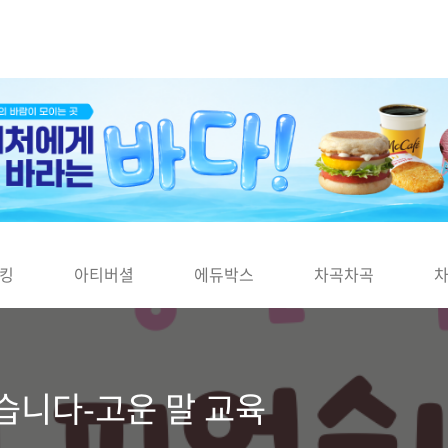
킹
아티버셜
에듀박스
차곡차곡
습니다-고운 말 교육