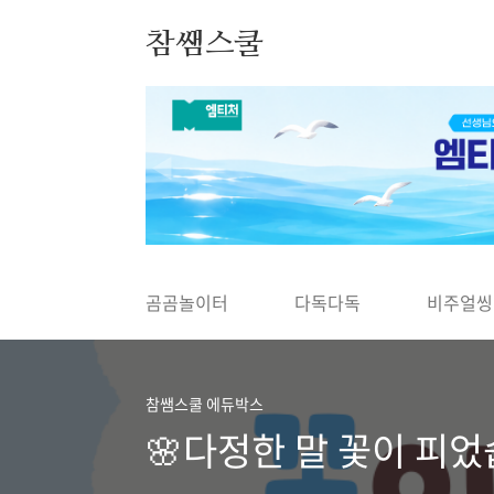
본문 바로가기
참쌤스쿨
◀
곰곰놀이터
다독다독
비주얼씽
참쌤스쿨 에듀박스
🌸다정한 말 꽃이 피었