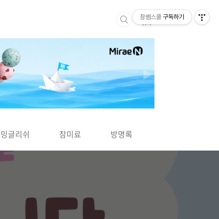
참쌤스쿨
구독하기
▶
차밍글리쉬
참미료
방명록
사바사바