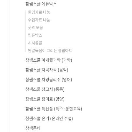
참쌤스쿨 에듀박스
환경자료 나눔
수업자료 나눔
굿즈 모음
림듀박스
시시콜콜
안말뚝쌤이 그리는 클립아트
참쌤스쿨 이게뭘과학 (과학)
참쌤스쿨 차곡차곡 (음악)
참쌤스쿨 차밍글리쉬 (영어)
참쌤스쿨 참고서 (중등)
참쌤스쿨 참미료 (영양)
참쌤스쿨 특산품 (특수·통합교육)
참쌤스쿨 온기 (온라인 수업)
참쌤동네