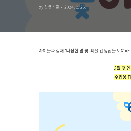
by 참쌤스쿨
2024. 2. 26.
아이들과 함께
'다정한 말 꽃'
피울 선생님들 모여라~
3월 첫 
수업용 P