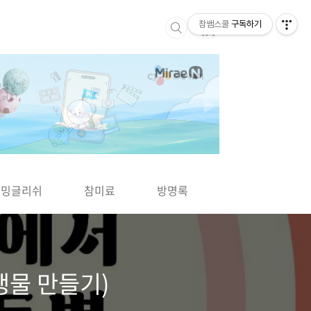
참쌤스쿨
구독하기
▶
차밍글리쉬
참미료
방명록
사바사바
생물 만들기)