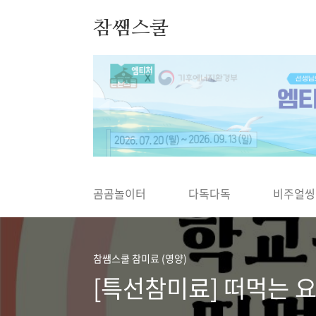
본문 바로가기
참쌤스쿨
◀
곰곰놀이터
다독다독
비주얼씽
참쌤스쿨 참미료 (영양)
[특선참미료] 떠먹는 