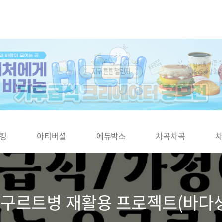
킹
아티버셜
에듀박스
차곡차곡
요구르트병 재활용 프로젝트(바다