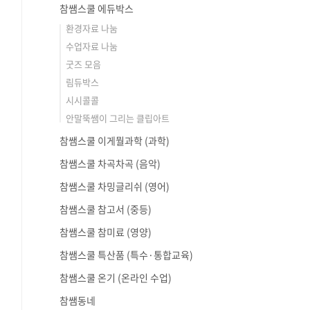
참쌤스쿨 에듀박스
환경자료 나눔
수업자료 나눔
굿즈 모음
림듀박스
시시콜콜
안말뚝쌤이 그리는 클립아트
참쌤스쿨 이게뭘과학 (과학)
참쌤스쿨 차곡차곡 (음악)
참쌤스쿨 차밍글리쉬 (영어)
참쌤스쿨 참고서 (중등)
참쌤스쿨 참미료 (영양)
참쌤스쿨 특산품 (특수·통합교육)
참쌤스쿨 온기 (온라인 수업)
참쌤동네