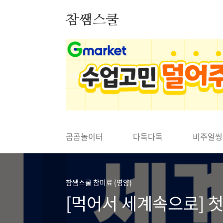
본문 바로가기
참쌤스쿨
◀
곰곰놀이터
다독다독
비주얼씽
참쌤스쿨 참미료 (영양)
[먹어서 세계속으로] 첫