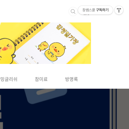
참쌤스쿨
구독하기
▶
차밍글리쉬
참미료
방명록
사바사바