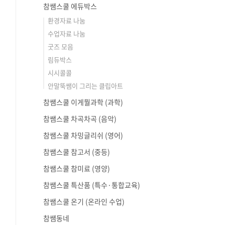
참쌤스쿨 에듀박스
환경자료 나눔
수업자료 나눔
굿즈 모음
림듀박스
시시콜콜
안말뚝쌤이 그리는 클립아트
참쌤스쿨 이게뭘과학 (과학)
참쌤스쿨 차곡차곡 (음악)
참쌤스쿨 차밍글리쉬 (영어)
참쌤스쿨 참고서 (중등)
참쌤스쿨 참미료 (영양)
참쌤스쿨 특산품 (특수·통합교육)
참쌤스쿨 온기 (온라인 수업)
참쌤동네