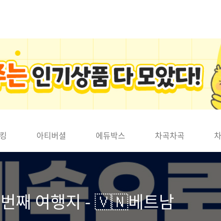
킹
아티버셜
에듀박스
차곡차곡
번째 여행지 - 🇻🇳베트남