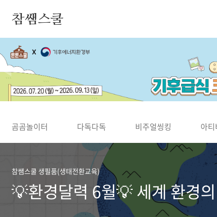
본문 바로가기
참쌤스쿨
◀
곰곰놀이터
다독다독
비주얼씽킹
아티
참쌤스쿨 생필품(생태전환교육)
💡환경달력 6월💡 세계 환경