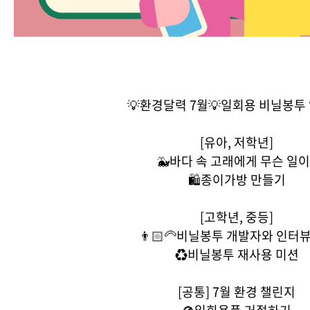
💡환경달력 7월💡일회용 비닐봉투 
[유아, 저학년]
🐳바다 속 고래에게 무슨 일이
🛍종이가방 만들기
[고학년, 중등]
👨🏻‍🦳비닐봉투 개발자와 인터
♻비닐봉투 재사용 미션
[공통] 7월 환경 챌린지