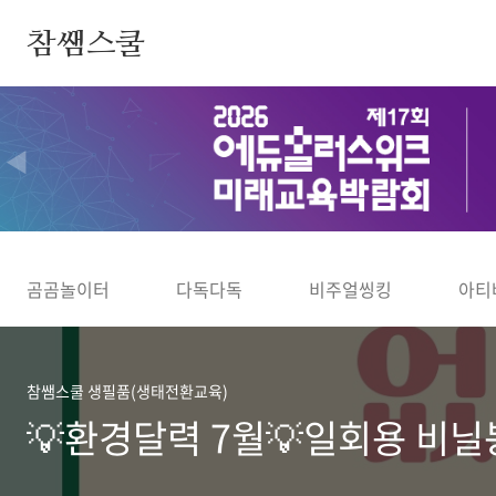
본문 바로가기
참쌤스쿨
◀
곰곰놀이터
다독다독
비주얼씽킹
아티
참쌤스쿨 생필품(생태전환교육)
💡환경달력 7월💡일회용 비닐