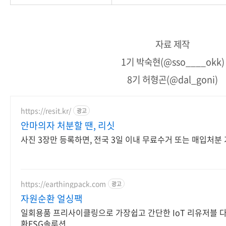
자료 제작
1기 박숙현(@sso____okk)
8기 허형곤(@dal_goni)
https://resit.kr/
광고
안마의자 처분할 땐, 리싯
사진 3장만 등록하면, 전국 3일 이내 무료수거 또는 매입처분
https://earthingpack.com
광고
자원순환 얼싱팩
일회용품 프리사이클링으로 가장쉽고 간단한 IoT 리유저블 
환ESG솔루션