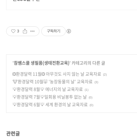
3
구독하기
'
참쌤스쿨 생필품(생태전환교육)
' 카테고리의 다른 글
❎환경달력 11월❎ 아무것도 사지 않는 날 교육자료
(2)
🐮환경달력 10월🐷 '농장동물의 날' 교육자료
(3)
💡환경달력 8월💡 에너지의 날 교육자료
(1)
💡환경달력 7월💡일회용 비닐봉투 없는 날
(0)
💡환경달력 6월💡 세계 환경의 날 교육자료
(0)
관련글