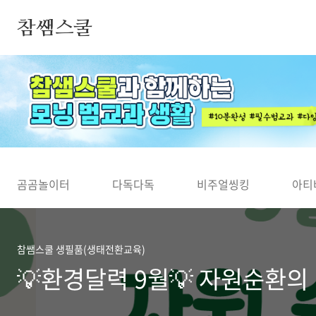
본문 바로가기
참쌤스쿨
◀
곰곰놀이터
다독다독
비주얼씽킹
아티
참쌤스쿨 생필품(생태전환교육)
💡환경달력 9월💡 자원순환의