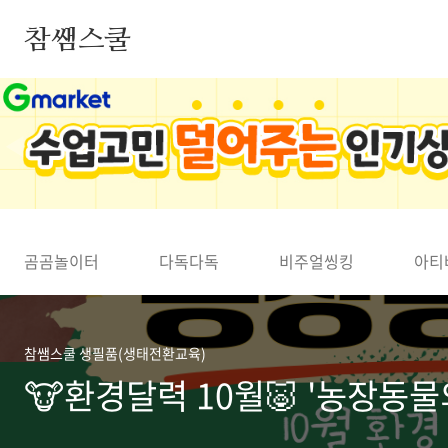
본문 바로가기
참쌤스쿨
◀
곰곰놀이터
다독다독
비주얼씽킹
아티
참쌤스쿨 생필품(생태전환교육)
🐮환경달력 10월🐷 '농장동물