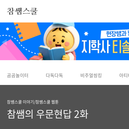
본문 바로가기
참쌤스쿨
◀
곰곰놀이터
다독다독
비주얼씽킹
아티
참쌤스쿨 이야기/참쌤스쿨 웹툰
참쌤의 우문현답 2화