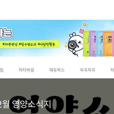
킹
아티버셜
에듀박스
차곡차곡
12월 영양소식지