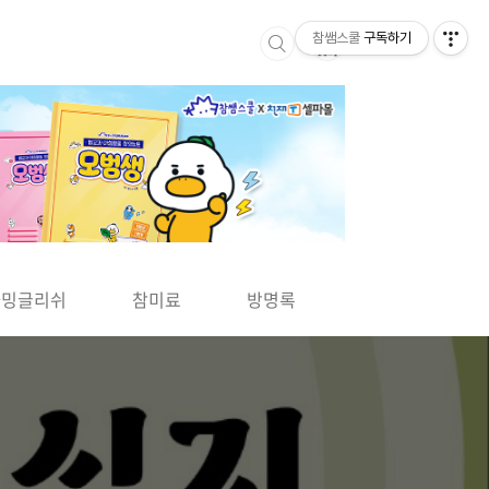
참쌤스쿨
구독하기
▶
차밍글리쉬
참미료
방명록
사바사바