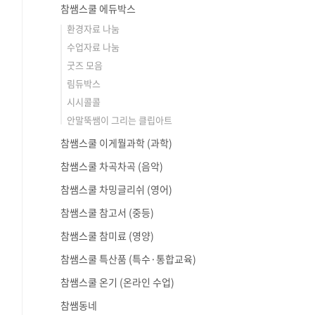
참쌤스쿨 에듀박스
환경자료 나눔
수업자료 나눔
굿즈 모음
림듀박스
시시콜콜
안말뚝쌤이 그리는 클립아트
참쌤스쿨 이게뭘과학 (과학)
참쌤스쿨 차곡차곡 (음악)
참쌤스쿨 차밍글리쉬 (영어)
참쌤스쿨 참고서 (중등)
참쌤스쿨 참미료 (영양)
참쌤스쿨 특산품 (특수·통합교육)
참쌤스쿨 온기 (온라인 수업)
참쌤동네