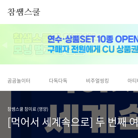
본문 바로가기
참쌤스쿨
◀
곰곰놀이터
다독다독
비주얼씽킹
아티
참쌤스쿨 참미료 (영양)
[먹어서 세계속으로] 두 번째 여