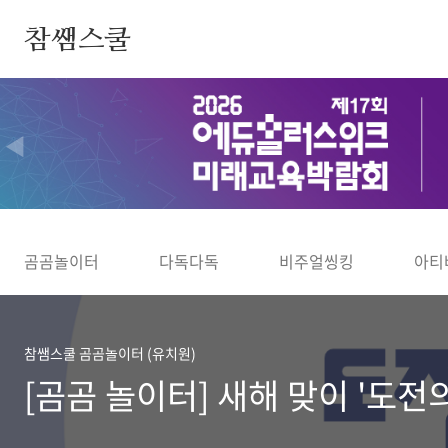
본문 바로가기
참쌤스쿨
◀
곰곰놀이터
다독다독
비주얼씽킹
아티
참쌤스쿨 곰곰놀이터 (유치원)
[곰곰 놀이터] 새해 맞이 '도전의