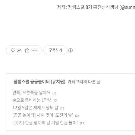
제작: 참쌤스쿨 8기 홍진선선생님 (@sunny.
⠀
54
구독하기
'
참쌤스쿨 곰곰놀이터 (유치원)
' 카테고리의 다른 글
왼쪽, 오른쪽을 알아요
(1)
손으로 준비하는 1학년
(0)
12월 5일은 세계 토양의 날
(1)
[곰곰 놀이터] 새해 맞이 '도전의 날'
(1)
[10/9] 한글 창제의 날 기념 한글 놀이!
(11)