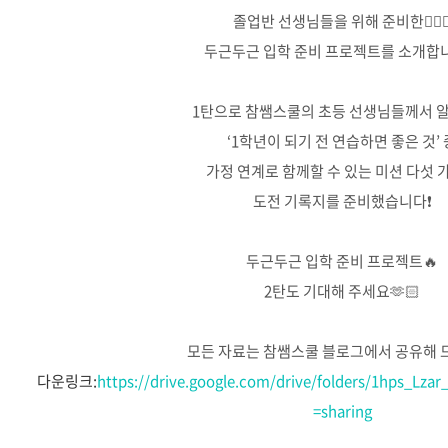
졸업반 선생님들을 위해 준비한🙋🏻‍
두근두근 입학 준비 프로젝트를 소개합
⠀
1탄으로 참쌤스쿨의 초등 선생님들께서 
‘1학년이 되기 전 연습하면 좋은 것’ 
가정 연계로 함께할 수 있는 미션 다섯 
도전 기록지를 준비했습니다❗
⠀
두근두근 입학 준비 프로젝트🔥
2탄도 기대해 주세요🫶🏻
⠀
모든 자료는 참쌤스쿨 블로그에서 공유해 
⠀
다운링크:
https://drive.google.com/drive/folders/1hps_Lza
=sharing