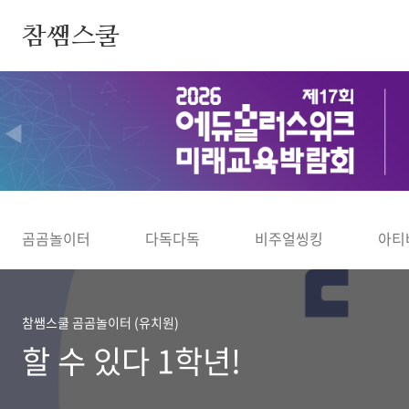
본문 바로가기
참쌤스쿨
◀
곰곰놀이터
다독다독
비주얼씽킹
아티
참쌤스쿨 곰곰놀이터 (유치원)
할 수 있다 1학년!