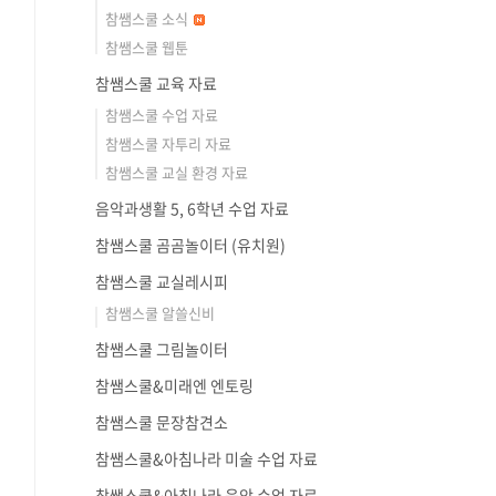
참쌤스쿨 소식
참쌤스쿨 웹툰
참쌤스쿨 교육 자료
참쌤스쿨 수업 자료
참쌤스쿨 자투리 자료
참쌤스쿨 교실 환경 자료
음악과생활 5, 6학년 수업 자료
참쌤스쿨 곰곰놀이터 (유치원)
참쌤스쿨 교실레시피
참쌤스쿨 알쓸신비
참쌤스쿨 그림놀이터
참쌤스쿨&미래엔 엔토링
참쌤스쿨 문장참견소
참쌤스쿨&아침나라 미술 수업 자료
참쌤스쿨&아침나라 음악 수업 자료