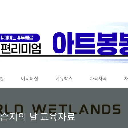
킹
아티버셜
에듀박스
차곡차곡
계 습지의 날 교육자료