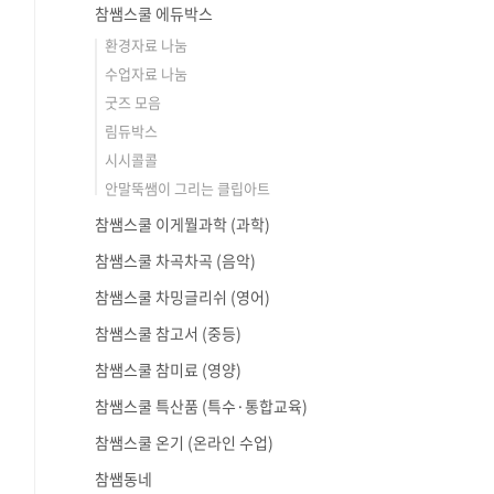
참쌤스쿨 에듀박스
환경자료 나눔
수업자료 나눔
굿즈 모음
림듀박스
시시콜콜
안말뚝쌤이 그리는 클립아트
참쌤스쿨 이게뭘과학 (과학)
참쌤스쿨 차곡차곡 (음악)
참쌤스쿨 차밍글리쉬 (영어)
참쌤스쿨 참고서 (중등)
참쌤스쿨 참미료 (영양)
참쌤스쿨 특산품 (특수·통합교육)
참쌤스쿨 온기 (온라인 수업)
참쌤동네