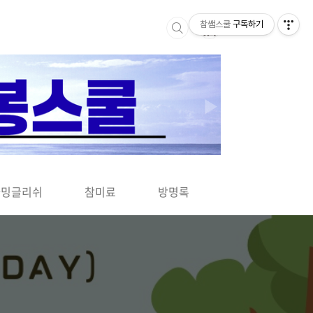
참쌤스쿨
구독하기
▶
차밍글리쉬
참미료
방명록
사바사바