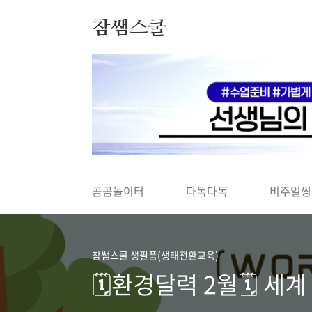
본문 바로가기
참쌤스쿨
◀
곰곰놀이터
다독다독
비주얼씽
참쌤스쿨 생필품(생태전환교육)
🗓환경달력 2월🗓 세