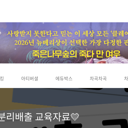
킹
아티버셜
에듀박스
차곡차곡
 분리배출 교육자료💛