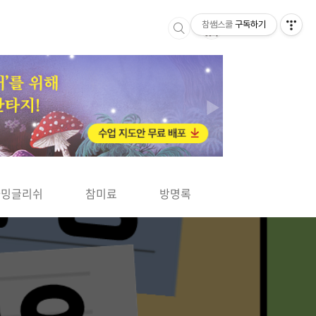
참쌤스쿨
구독하기
▶
차밍글리쉬
참미료
방명록
사바사바