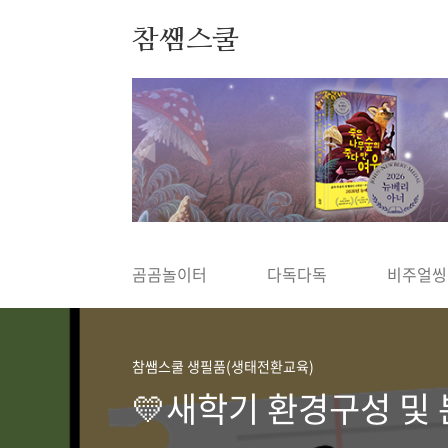
본문 바로가기
참쌤스쿨
◀
곰곰놀이터
다독다독
비주얼씽
참쌤스쿨 생필품(생태전환교육)
💛새학기 환경구성 및