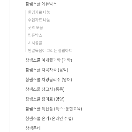
참쌤스쿨 에듀박스
환경자료 나눔
수업자료 나눔
굿즈 모음
림듀박스
시시콜콜
안말뚝쌤이 그리는 클립아트
참쌤스쿨 이게뭘과학 (과학)
참쌤스쿨 차곡차곡 (음악)
참쌤스쿨 차밍글리쉬 (영어)
참쌤스쿨 참고서 (중등)
참쌤스쿨 참미료 (영양)
참쌤스쿨 특산품 (특수·통합교육)
참쌤스쿨 온기 (온라인 수업)
참쌤동네