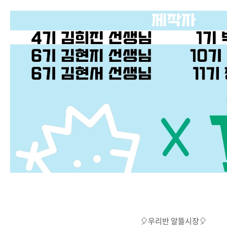
🎈우리반 알뜰시장🎈