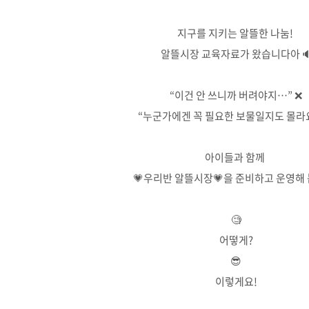
지구를 지키는 알뜰한 나눔!
알뜰시장 교육자료가 왔습니다아
“이건 안 쓰니까 버려야지…” ❌
“누군가에겐 꼭 필요한 보물일지도 몰라요
아이들과 함께
💗우리반 알뜰시장💗을 준비하고 운영해 
🧐
어떻게?
😎
이렇게요!