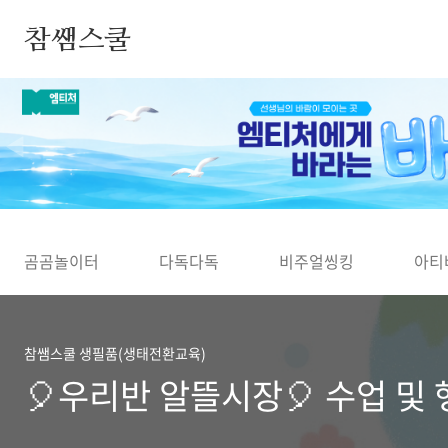
본문 바로가기
참쌤스쿨
◀
곰곰놀이터
다독다독
비주얼씽킹
아티
참쌤스쿨 생필품(생태전환교육)
🎈우리반 알뜰시장🎈 수업 및