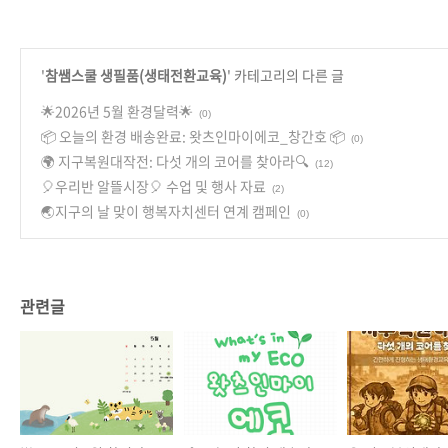
'
참쌤스쿨 생필품(생태전환교육)
' 카테고리의 다른 글
🌟2026년 5월 환경달력🌟
(0)
📦 오늘의 환경 배송완료: 왓츠인마이에코_창간호 📦
(0)
🌍 지구복원대작전: 다섯 개의 코어를 찾아라🔍
(12)
🎈우리반 알뜰시장🎈 수업 및 행사 자료
(2)
🌏지구의 날 맞이 행복자치센터 연계 캠페인
(0)
관련글