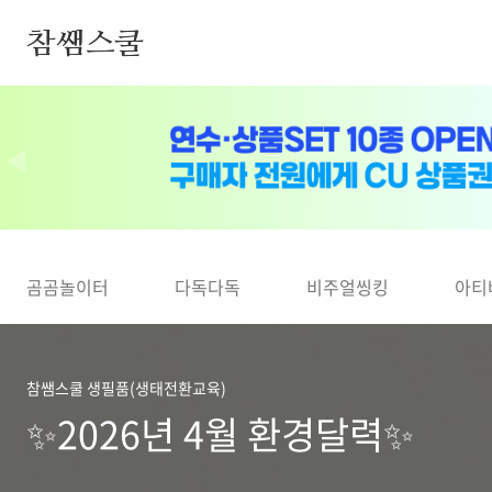
본문 바로가기
참쌤스쿨
◀
곰곰놀이터
다독다독
비주얼씽킹
아티
참쌤스쿨 생필품(생태전환교육)
✨2026년 4월 환경달력✨