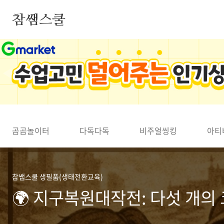
본문 바로가기
참쌤스쿨
◀
곰곰놀이터
다독다독
비주얼씽킹
아티
참쌤스쿨 생필품(생태전환교육)
🌍 지구복원대작전: 다섯 개의