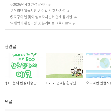
✨2026년 4월 환경달력✨
(0)
🎈우리반 알뜰시장🎈 수업 및 행사 자료
(2)
🌏지구의 날 맞이 행복자치센터 연계 캠페인
(0)
💛새학기 환경구성 및 분리배출 교육자료💛
(1)
관련글
📦 오늘의 환경 배송완료: 왓츠인마이에코_창간호 📦
✨2026년 4월 환경달력✨
댓글