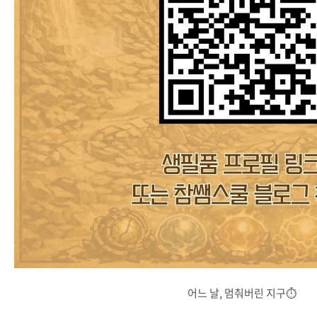
어느 날, 멈춰버린 지구⏱️