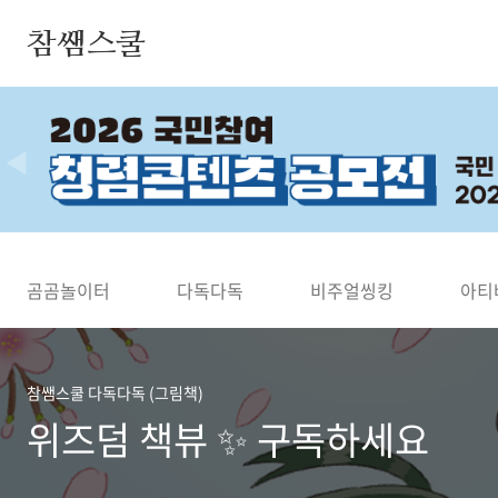
본문 바로가기
참쌤스쿨
◀
곰곰놀이터
다독다독
비주얼씽킹
아티
참쌤스쿨 다독다독 (그림책)
위즈덤 책뷰 ✨ 구독하세요