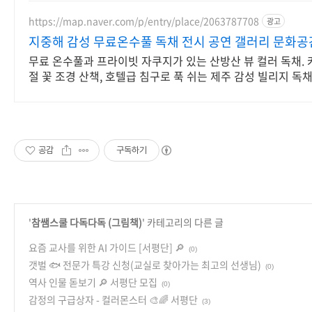
https://map.naver.com/p/entry/place/2063787708
광고
지중해 감성 무료온수풀 독채 전시 공연 갤러리 문화공
무료 온수풀과 프라이빗 자쿠지가 있는 산방산 뷰 컬러 독채. 
절 꽃 조경 산책, 호텔급 침구로 푹 쉬는 제주 감성 빌리지 독채
공감
구독하기
'
참쌤스쿨 다독다독 (그림책)
' 카테고리의 다른 글
요즘 교사를 위한 AI 가이드 [서평단] 🔎
(0)
갯벌 🐟 전문가 특강 신청(교실로 찾아가는 최고의 선생님)
(0)
역사 인물 돋보기 🔎 서평단 모집
(0)
감정의 구급상자 - 컬러몬스터 🎨🌈 서평단
(3)