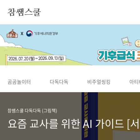
본문 바로가기
참쌤스쿨
◀
곰곰놀이터
다독다독
비주얼씽킹
아티
참쌤스쿨 다독다독 (그림책)
요즘 교사를 위한 AI 가이드 [서