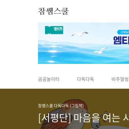
본문 바로가기
참쌤스쿨
◀
곰곰놀이터
다독다독
비주얼씽
참쌤스쿨 다독다독 (그림책)
[서평단] 마음을 여는 시