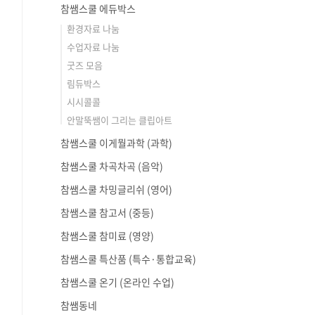
참쌤스쿨 에듀박스
환경자료 나눔
수업자료 나눔
굿즈 모음
림듀박스
시시콜콜
안말뚝쌤이 그리는 클립아트
참쌤스쿨 이게뭘과학 (과학)
참쌤스쿨 차곡차곡 (음악)
참쌤스쿨 차밍글리쉬 (영어)
참쌤스쿨 참고서 (중등)
참쌤스쿨 참미료 (영양)
참쌤스쿨 특산품 (특수·통합교육)
참쌤스쿨 온기 (온라인 수업)
참쌤동네