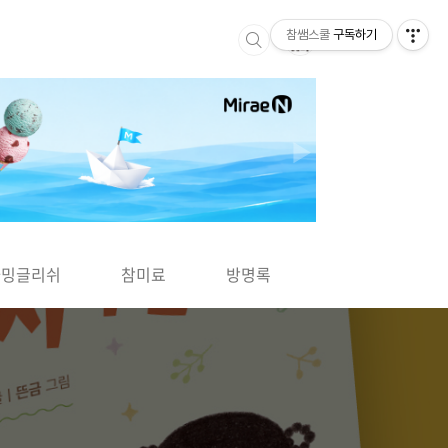
참쌤스쿨
구독하기
▶
차밍글리쉬
참미료
방명록
사바사바