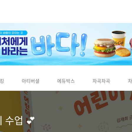
킹
아티버셜
에듀박스
차곡차곡
 수업 💕