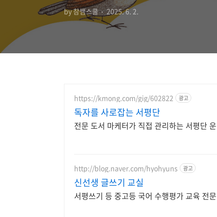
by 참쌤스쿨
2025. 6. 2.
https://kmong.com/gig/602822
광고
독자를 사로잡는 서평단
전문 도서 마케터가 직접 관리하는 서평단 
http://blog.naver.com/hyohyuns
광고
신선생 글쓰기 교실
서평쓰기 등 중고등 국어 수행평가 교육 전문