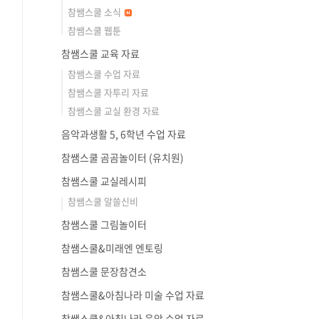
참쌤스쿨 소식
참쌤스쿨 웹툰
참쌤스쿨 교육 자료
참쌤스쿨 수업 자료
참쌤스쿨 자투리 자료
참쌤스쿨 교실 환경 자료
음악과생활 5, 6학년 수업 자료
참쌤스쿨 곰곰놀이터 (유치원)
참쌤스쿨 교실레시피
참쌤스쿨 알쓸신비
참쌤스쿨 그림놀이터
참쌤스쿨&미래엔 엔토링
참쌤스쿨 문장참견소
참쌤스쿨&아침나라 미술 수업 자료
참쌤스쿨&아침나라 음악 수업 자료