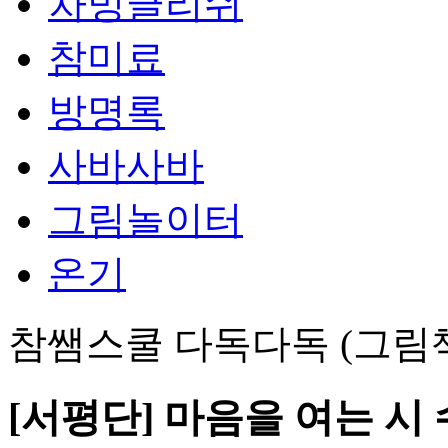
차밍글리쉬
참미료
방명록
사바사바
그림놀이터
온기
참쌤스쿨 다독다독 (그림
[서평단] 마음을 여는 시 