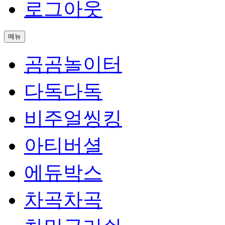
로그아웃
메뉴
곰곰놀이터
다독다독
비주얼씽킹
아티버셜
에듀박스
차곡차곡