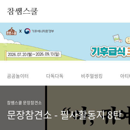
본문 바로가기
참쌤스쿨
◀
곰곰놀이터
다독다독
비주얼씽킹
아티
참쌤스쿨 문장참견소
문장참견소 - 필사활동지 8탄