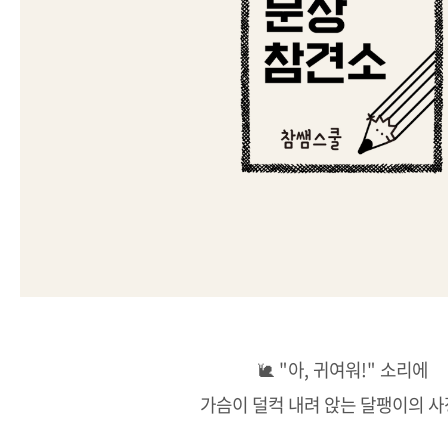
🐌 "아, 귀여워!" 소리에
가슴이 덜컥 내려 앉는 달팽이의 사